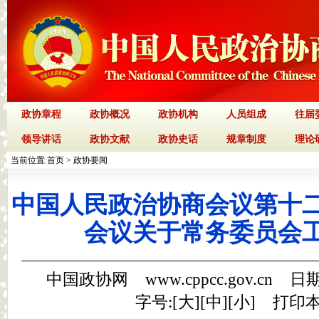
政协章程
政协概况
政协机构
人员组成
往届
领导讲话
政协文献
政协史话
规章制度
理论
当前位置:
首页
>
政协要闻
中国人民政治协商会议第十
会议关于常务委员会
中国政协网 www.cppcc.gov.cn 日期
字号:[
大
][
中
][
小
]
打印