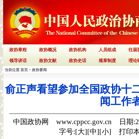
政协章程
政协概况
政协机构
人员组成
往届
领导讲话
政协文献
政协史话
规章制度
理论
当前位置:
首页
>
政协要闻
俞正声看望参加全国政协十
闻工作
中国政协网 www.cppcc.gov.cn 日期:
字号:[
大
][
中
][
小
]
打印