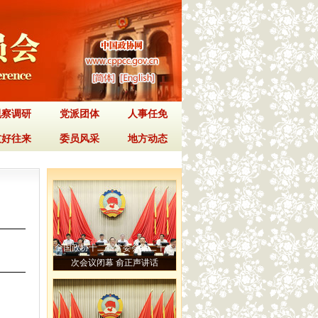
视察调研
党派团体
人事任免
友好往来
委员风采
地方动态
全国政协十二届常委会第二十二
次会议闭幕 俞正声讲话