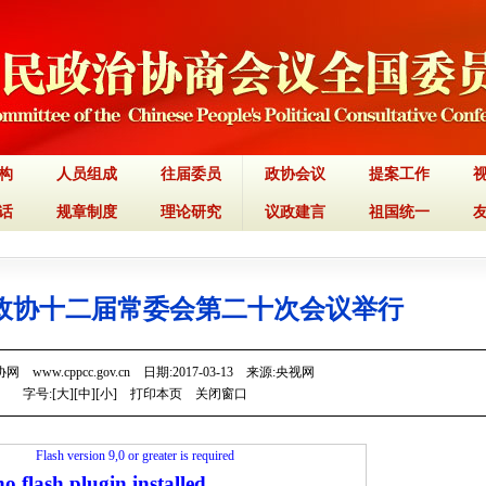
构
人员组成
往届委员
政协会议
提案工作
话
规章制度
理论研究
议政建言
祖国统一
国政协十二届常委会第二十次会议举行
 www.cppcc.gov.cn 日期:2017-03-13 来源:央视网
字号:[
大
][
中
][
小
]
打印本页
关闭窗口
Flash version 9,0 or greater is required
o flash plugin installed