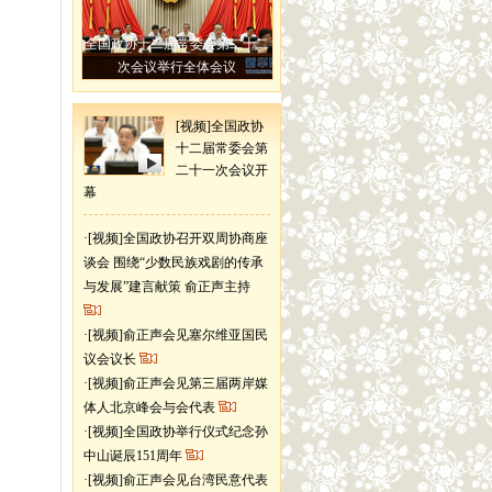
全国政协十二届常委会第二十二
次会议举行全体会议
[视频]全国政协
十二届常委会第
二十一次会议开
幕
·
[视频]全国政协召开双周协商座
谈会 围绕“少数民族戏剧的传承
与发展”建言献策 俞正声主持
·
[视频]俞正声会见塞尔维亚国民
议会议长
·
[视频]俞正声会见第三届两岸媒
体人北京峰会与会代表
·
[视频]全国政协举行仪式纪念孙
中山诞辰151周年
·
[视频]俞正声会见台湾民意代表