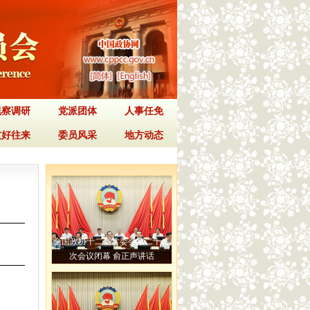
视察调研
党派团体
人事任免
友好往来
委员风采
地方动态
全国政协十二届常委会第二十二
次会议闭幕 俞正声讲话