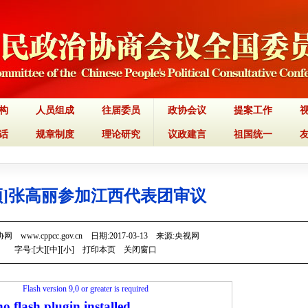
构
人员组成
往届委员
政协会议
提案工作
话
规章制度
理论研究
议政建言
祖国统一
频]张高丽参加江西代表团审议
 www.cppcc.gov.cn 日期:2017-03-13 来源:央视网
字号:[
大
][
中
][
小
]
打印本页
关闭窗口
Flash version 9,0 or greater is required
o flash plugin installed