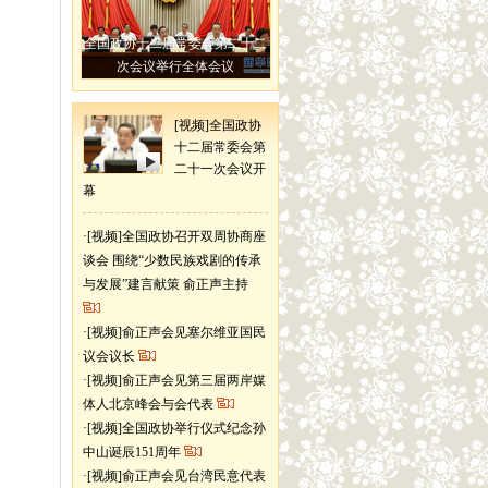
全国政协十二届常委会第二十二
次会议举行全体会议
[视频]全国政协
十二届常委会第
二十一次会议开
幕
·
[视频]全国政协召开双周协商座
谈会 围绕“少数民族戏剧的传承
与发展”建言献策 俞正声主持
·
[视频]俞正声会见塞尔维亚国民
议会议长
·
[视频]俞正声会见第三届两岸媒
体人北京峰会与会代表
·
[视频]全国政协举行仪式纪念孙
中山诞辰151周年
·
[视频]俞正声会见台湾民意代表