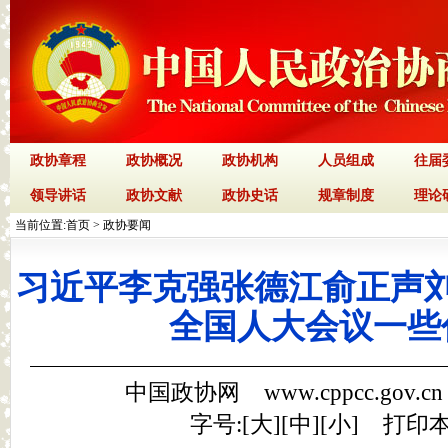
政协章程
政协概况
政协机构
人员组成
往届
领导讲话
政协文献
政协史话
规章制度
理论
当前位置:
首页
>
政协要闻
习近平李克强张德江俞正声
全国人大会议一些
中国政协网 www.cppcc.gov.c
字号:[
大
][
中
][
小
]
打印