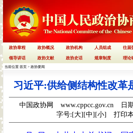
政协章程
政协概况
政协机构
人员组成
往届
领导讲话
政协文献
政协史话
规章制度
理论
当前位置:
首页
>
政协要闻
习近平:供给侧结构性改革
中国政协网 www.cppcc.gov.cn 日期
字号:[
大
][
中
][
小
]
打印