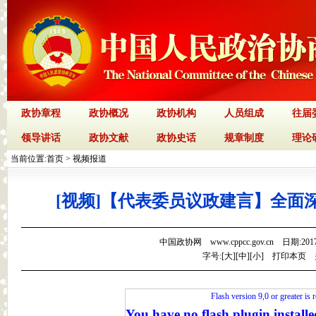
政协章程
政协概况
政协机构
人员组成
往届
领导讲话
政协文献
政协史话
规章制度
理论
当前位置:
首页
>
视频报道
[视频]【代表委员议政建言】全面
中国政协网 www.cppcc.gov.cn 日期:201
字号:[
大
][
中
][
小
]
打印本页
Flash version 9,0 or greater is 
You have no flash plugin installe