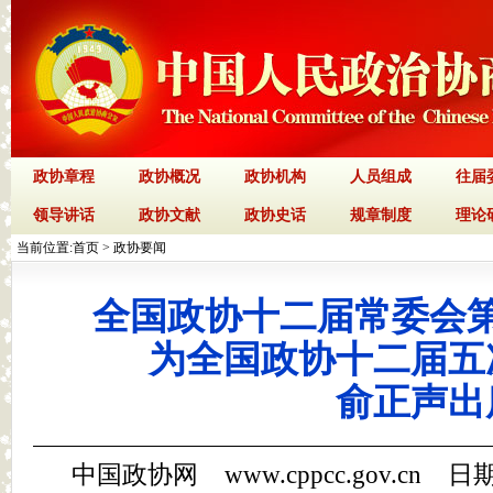
政协章程
政协概况
政协机构
人员组成
往届
领导讲话
政协文献
政协史话
规章制度
理论
当前位置:
首页
>
政协要闻
全国政协十二届常委会
为全国政协十二届五
俞正声出
中国政协网 www.cppcc.gov.cn 日期