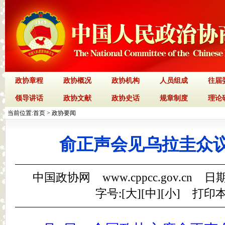
政协章程
政协概况
政协机构
人员组成
往届
领导讲话
政协文献
政协史话
规章制度
理论
当前位置:
首页
>
政协要闻
俞正声会见乌拉圭众
中国政协网 www.cppcc.gov.cn 日期
字号:[
大
][
中
][
小
]
打印