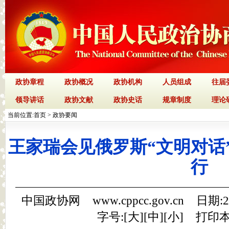
政协章程
政协概况
政协机构
人员组成
往届
领导讲话
政协文献
政协史话
规章制度
理论
当前位置:
首页
>
政协要闻
王家瑞会见俄罗斯“文明对话
行
中国政协网 www.cppcc.gov.cn 日期:
字号:[
大
][
中
][
小
]
打印