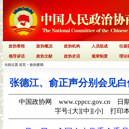
政协章程
政协概况
政协机构
人员组成
往届
领导讲话
政协文献
政协史话
规章制度
理论
当前位置:
首页
>
政协要闻
张德江、俞正声分别会见白
中国政协网 www.cppcc.gov.cn 日期
字号:[
大
][
中
][
小
]
打印