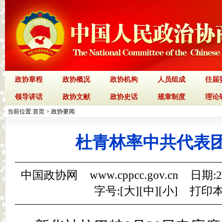
政协章程
政协概况
政协机构
人员组成
往届
领导讲话
政协文献
政协史话
规章制度
理论
当前位置:
首页
>
政协要闻
杜青林率中共代表
中国政协网 www.cppcc.gov.cn 日期:
字号:[
大
][
中
][
小
]
打印