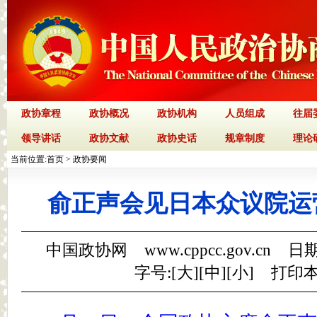
政协章程
政协概况
政协机构
人员组成
往届
领导讲话
政协文献
政协史话
规章制度
理论
当前位置:
首页
>
政协要闻
俞正声会见日本众议院运
中国政协网 www.cppcc.gov.cn 日期
字号:[
大
][
中
][
小
]
打印