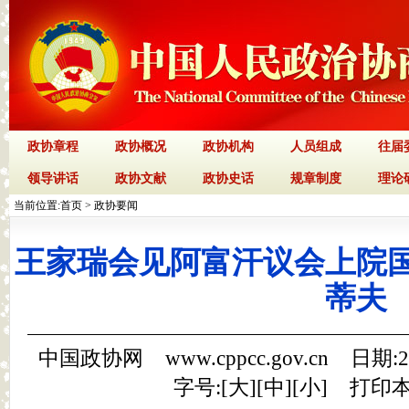
政协章程
政协概况
政协机构
人员组成
往届
领导讲话
政协文献
政协史话
规章制度
理论
当前位置:
首页
>
政协要闻
王家瑞会见阿富汗议会上院
蒂夫
中国政协网 www.cppcc.gov.cn 日期:
字号:[
大
][
中
][
小
]
打印