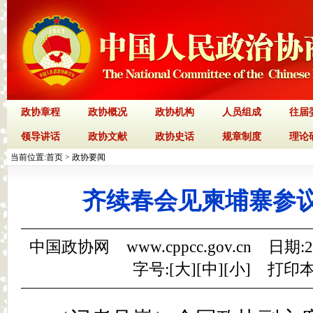
政协章程
政协概况
政协机构
人员组成
往届
领导讲话
政协文献
政协史话
规章制度
理论
当前位置:
首页
>
政协要闻
齐续春会见柬埔寨参
中国政协网 www.cppcc.gov.cn 日期:
字号:[
大
][
中
][
小
]
打印