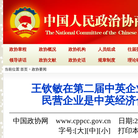
政协章程
政协概况
政协机构
人员组成
往届
领导讲话
政协文献
政协史话
规章制度
理论
当前位置:
首页
>
政协要闻
王钦敏在第二届中英企
民营企业是中英经济
中国政协网 www.cppcc.gov.cn 日期:
字号:[
大
][
中
][
小
]
打印