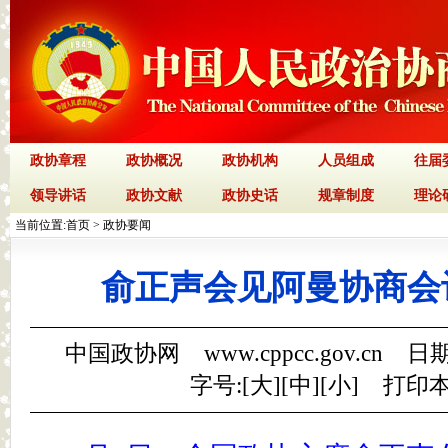
政协章程
政协概况
政协机构
人员组成
往届
领导讲话
政协文献
政协史话
规章制度
理论
当前位置:
首页
>
政协要闻
俞正声会见阿曼协商会
中国政协网 www.cppcc.gov.cn 日期
字号:[
大
][
中
][
小
]
打印