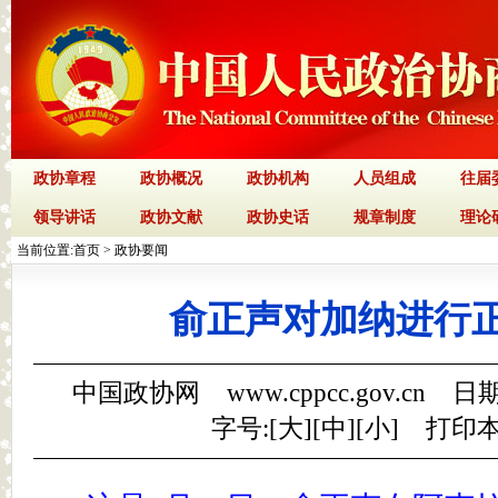
政协章程
政协概况
政协机构
人员组成
往届
领导讲话
政协文献
政协史话
规章制度
理论
当前位置:
首页
>
政协要闻
俞正声对加纳进行
中国政协网 www.cppcc.gov.cn 日期
字号:[
大
][
中
][
小
]
打印