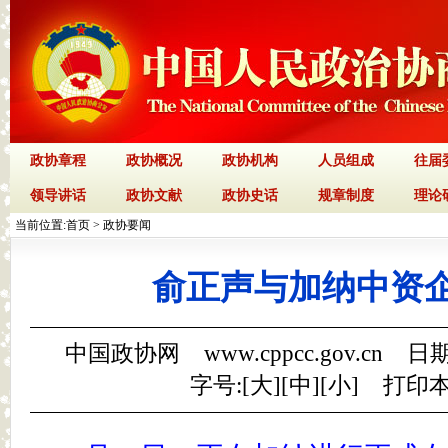
政协章程
政协概况
政协机构
人员组成
往届
领导讲话
政协文献
政协史话
规章制度
理论
当前位置:
首页
>
政协要闻
俞正声与加纳中资
中国政协网 www.cppcc.gov.cn 日期
字号:[
大
][
中
][
小
]
打印