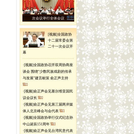
全国政协十二届常委会第二十二
次会议举行全体会议
[视频]全国政协
十二届常委会第
二十一次会议开
幕
·
[视频]全国政协召开双周协商座
谈会 围绕“少数民族戏剧的传承
与发展”建言献策 俞正声主持
·
[视频]俞正声会见塞尔维亚国民
议会议长
·
[视频]俞正声会见第三届两岸媒
体人北京峰会与会代表
·
[视频]全国政协举行仪式纪念孙
中山诞辰151周年
·
[视频]俞正声会见台湾民意代表