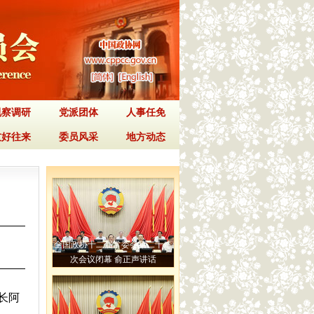
视察调研
党派团体
人事任免
友好往来
委员风采
地方动态
全国政协十二届常委会第二十二
次会议闭幕 俞正声讲话
长阿