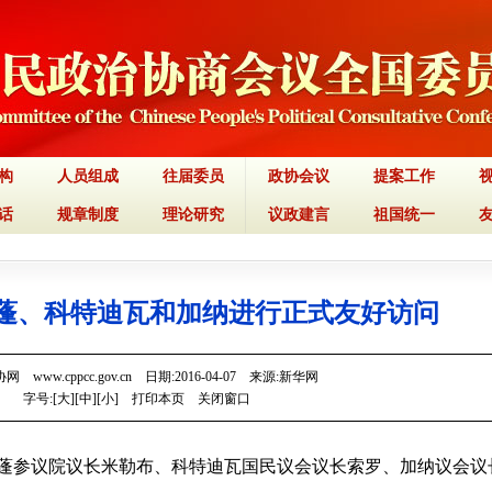
构
人员组成
往届委员
政协会议
提案工作
话
规章制度
理论研究
议政建言
祖国统一
蓬、科特迪瓦和加纳进行正式友好访问
 www.cppcc.gov.cn 日期:2016-04-07 来源:新华网
字号:[
大
][
中
][
小
]
打印本页
关闭窗口
加蓬参议院议长米勒布、科特迪瓦国民议会议长索罗、加纳议会议