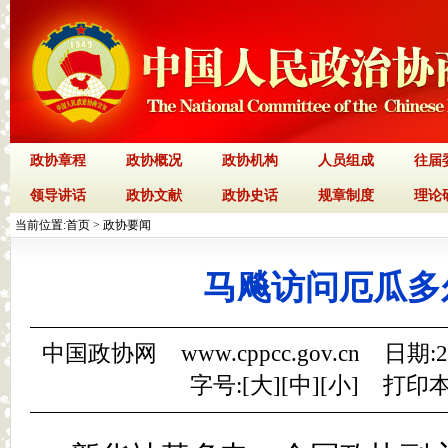
政协章程
政协概况
政协机构
人员组成
往届
领导讲话
政协文献
政协史话
规章制度
理论
当前位置:
首页
>
政协要闻
马飚访问厄瓜多
中国政协网 www.cppcc.gov.cn 日期:
字号:[
大
][
中
][
小
]
打印