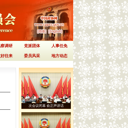
视察调研
党派团体
人事任免
友好往来
委员风采
地方动态
全国政协十二届常委会第二十二
次会议闭幕 俞正声讲话