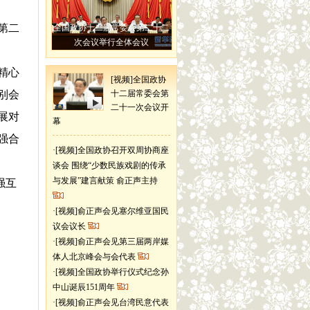
第二
全国政协十二届常委会第二十二
次会议举行全体会议
精心
[视频]全国政协
别会
十二届常委会第
二十一次会议开
展对
幕
强合
·
[视频]全国政协召开双周协商座
谈会 围绕“少数民族戏剧的传承
与发展”建言献策 俞正声主持
强互
·
[视频]俞正声会见塞尔维亚国民
议会议长
·
[视频]俞正声会见第三届两岸媒
体人北京峰会与会代表
·
[视频]全国政协举行仪式纪念孙
中山诞辰151周年
·
[视频]俞正声会见台湾民意代表