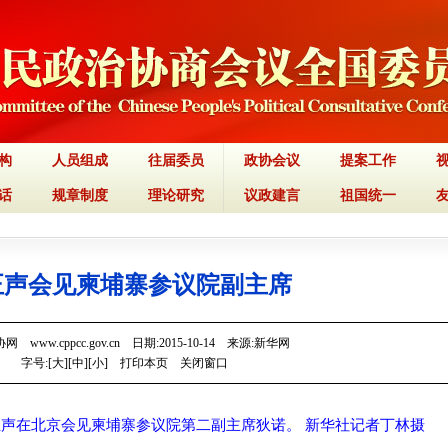
构
人员组成
往届委员
政协会议
提案工作
话
规章制度
理论研究
议政建言
祖国统一
正声会见柬埔寨参议院副主席
 www.cppcc.gov.cn 日期:2015-10-14 来源:新华网
字号:[
大
][
中
][
小
]
打印本页
关闭窗口
俞正声在北京会见柬埔寨参议院第二副主席狄诺。 新华社记者丁林摄