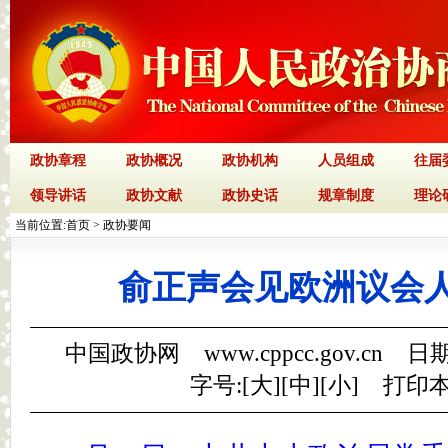
政协章程
政协概况
政协机构
人员组成
往届
领导讲话
政协文献
政协史话
规章制度
理论
当前位置:
首页
>
政协要闻
俞正声会见欧洲议会
中国政协网 www.cppcc.gov.cn 日期
字号:[
大
][
中
][
小
]
打印