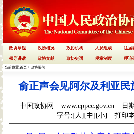
政协章程
政协概况
政协机构
人员组成
往届
领导讲话
政协文献
政协史话
规章制度
理论
当前位置:
首页
>
政协要闻
俞正声会见阿尔及利亚民
中国政协网 www.cppcc.gov.cn 日期
字号:[
大
][
中
][
小
]
打印