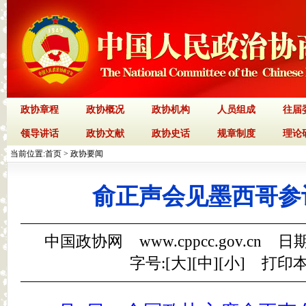
政协章程
政协概况
政协机构
人员组成
往届
领导讲话
政协文献
政协史话
规章制度
理论
当前位置:
首页
>
政协要闻
俞正声会见墨西哥参
中国政协网 www.cppcc.gov.cn 日期
字号:[
大
][
中
][
小
]
打印