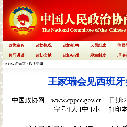
政协章程
政协概况
政协机构
人员组成
往届
领导讲话
政协文献
政协史话
规章制度
理论
当前位置:
首页
>
政协要闻
王家瑞会见西班牙
中国政协网 www.cppcc.gov.cn 日期:
字号:[
大
][
中
][
小
]
打印