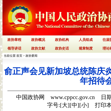
政协章程
政协概况
政协机构
人员组成
往届
领导讲话
政协文献
政协史话
规章制度
理论
当前位置:
首页
>
政协要闻
俞正声会见新加坡总统陈庆炎
年招待
中国政协网 www.cppcc.gov.cn 日期
字号:[
大
][
中
][
小
]
打印