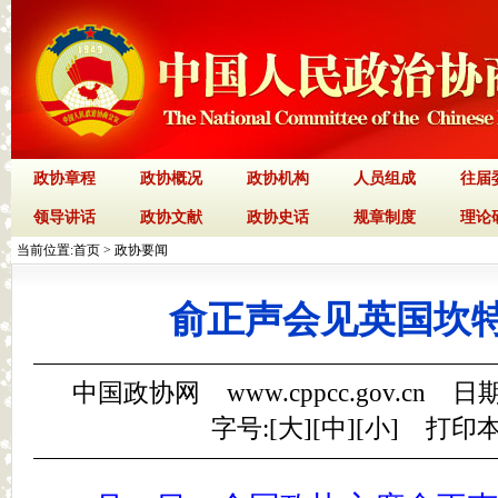
政协章程
政协概况
政协机构
人员组成
往届
领导讲话
政协文献
政协史话
规章制度
理论
当前位置:
首页
>
政协要闻
俞正声会见英国坎
中国政协网 www.cppcc.gov.cn 日期
字号:[
大
][
中
][
小
]
打印