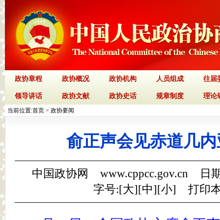
政协章程
政协概况
政协机构
人员组成
往届
领导讲话
政协文献
政协史话
规章制度
理论
当前位置:
首页
>
政协要闻
俞正声会见赤道几内
中国政协网 www.cppcc.gov.cn 日期
字号:[
大
][
中
][
小
]
打印