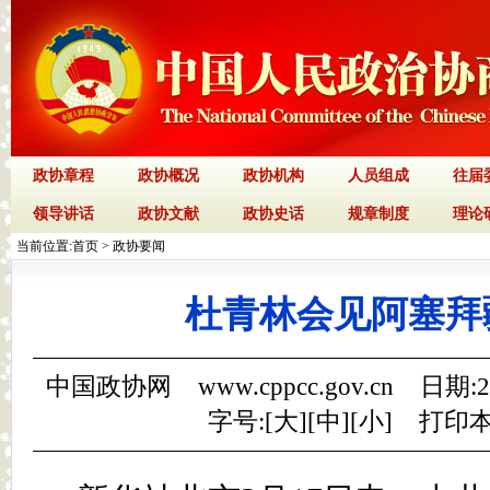
政协章程
政协概况
政协机构
人员组成
往届
领导讲话
政协文献
政协史话
规章制度
理论
当前位置:
首页
>
政协要闻
杜青林会见阿塞拜
中国政协网 www.cppcc.gov.cn 日期:
字号:[
大
][
中
][
小
]
打印