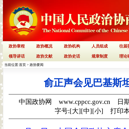
政协章程
政协概况
政协机构
人员组成
往届
领导讲话
政协文献
政协史话
规章制度
理论
当前位置:
首页
>
政协要闻
俞正声会见巴基斯
中国政协网 www.cppcc.gov.cn 日期
字号:[
大
][
中
][
小
]
打印