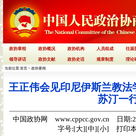
政协章程
政协概况
政协机构
人员组成
往届
领导讲话
政协文献
政协史话
规章制度
理论
当前位置:
首页
>
政协要闻
王正伟会见印尼伊斯兰教法
苏汀一
中国政协网 www.cppcc.gov.cn 日期:
字号:[
大
][
中
][
小
]
打印