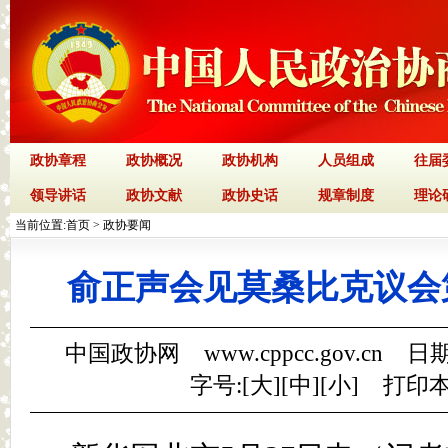
政协章程
政协概况
政协机构
人员组成
往届
领导讲话
政协文献
政协史话
规章制度
理论
当前位置:
首页
>
政协要闻
俞正声会见莫桑比克议会
中国政协网 www.cppcc.gov.cn 日期
字号:[
大
][
中
][
小
]
打印