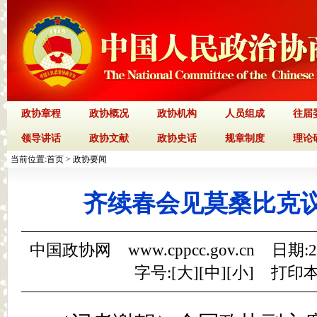
政协章程
政协概况
政协机构
人员组成
往届
领导讲话
政协文献
政协史话
规章制度
理论
当前位置:
首页
>
政协要闻
齐续春会见莫桑比克
中国政协网 www.cppcc.gov.cn 日期:
字号:[
大
][
中
][
小
]
打印