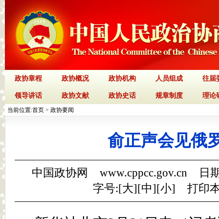
政协章程
政协概况
政协机构
人员组成
往届
领导讲话
政协文献
政协史话
规章制度
理论
当前位置:
首页
>
政协要闻
俞正声会见俄
中国政协网 www.cppcc.gov.cn 日期
字号:[
大
][
中
][
小
]
打印