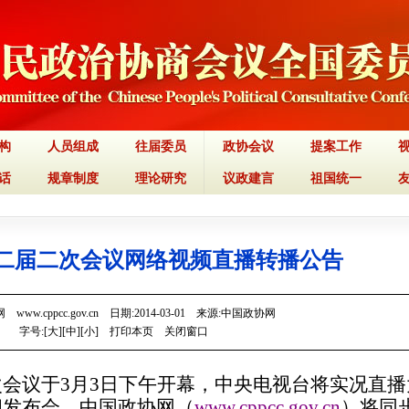
构
人员组成
往届委员
政协会议
提案工作
话
规章制度
理论研究
议政建言
祖国统一
二届二次会议网络视频直播转播公告
www.cppcc.gov.cn 日期:2014-03-01 来源:中国政协网
字号:[
大
][
中
][
小
]
打印本页
关闭窗口
次会议于
3
月
3
日下午开幕，
中央电视台将实况直播
闻发布会，中国政协网（
www.cppcc.gov.cn
）将同