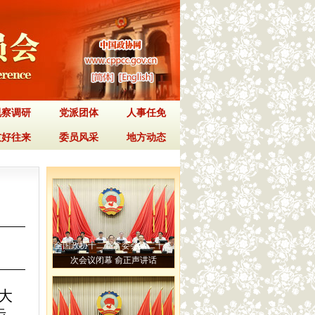
视察调研
党派团体
人事任免
友好往来
委员风采
地方动态
全国政协十二届常委会第二十二
次会议闭幕 俞正声讲话
大
步