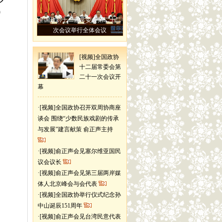
）
全国政协十二届常委会第二十二
次会议举行全体会议
[视频]全国政协
十二届常委会第
二十一次会议开
幕
·
[视频]全国政协召开双周协商座
谈会 围绕“少数民族戏剧的传承
与发展”建言献策 俞正声主持
·
[视频]俞正声会见塞尔维亚国民
议会议长
·
[视频]俞正声会见第三届两岸媒
体人北京峰会与会代表
·
[视频]全国政协举行仪式纪念孙
中山诞辰151周年
·
[视频]俞正声会见台湾民意代表