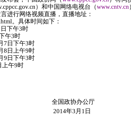
.cppcc.gov.cn
）和中国网络电视台（
www.cntv.cn
发言进行网络视频直播，
直播地址：
.html
。
具体时间如下：
2
日下午
3
时
下午
3
时
月
7
日下午
3
时
月
8
日上午
9
时
月
9
日下午
3
时
日上午
9
时
全国政协办公厅
2014
年
3
月
1
日