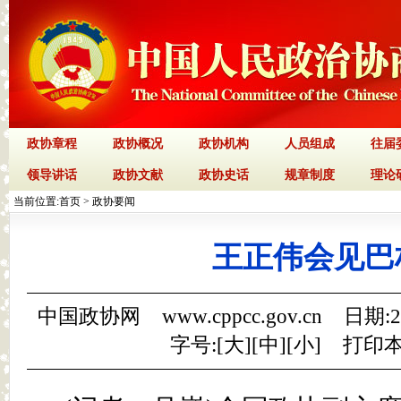
政协章程
政协概况
政协机构
人员组成
往届
领导讲话
政协文献
政协史话
规章制度
理论
当前位置:
首页
>
政协要闻
王正伟会见巴
中国政协网 www.cppcc.gov.cn 日期:
字号:[
大
][
中
][
小
]
打印