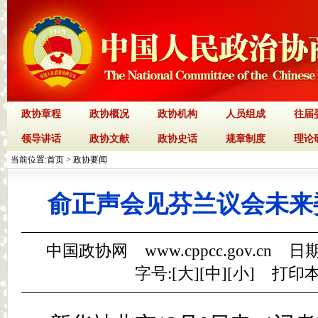
政协章程
政协概况
政协机构
人员组成
往届
领导讲话
政协文献
政协史话
规章制度
理论
当前位置:
首页
>
政协要闻
俞正声会见芬兰议会未来
中国政协网 www.cppcc.gov.cn 日期
字号:[
大
][
中
][
小
]
打印