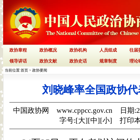
政协章程
政协概况
政协机构
人员组成
往届
领导讲话
政协文献
政协史话
规章制度
理论
当前位置:
首页
>
政协要闻
刘晓峰率全国政协代
中国政协网 www.cppcc.gov.cn 日期:
字号:[
大
][
中
][
小
]
打印