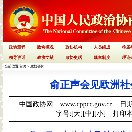
政协章程
政协概况
政协机构
人员组成
往届
领导讲话
政协文献
政协史话
规章制度
理论
当前位置:
首页
>
政协要闻
俞正声会见欧洲社
中国政协网 www.cppcc.gov.cn 日期
字号:[
大
][
中
][
小
]
打印