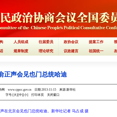
构
人员组成
往届委员
政协会议
提案工作
话
规章制度
理论研究
议政建言
祖国统一
俞正声会见也门总统哈迪
 www.cppcc.gov.cn 日期:2013-11-15 来源:新华社
字号:[
大
][
中
][
小
]
打印本页
关闭窗口
正声在北京会见也门总统哈迪。新华社记者 马占成 摄