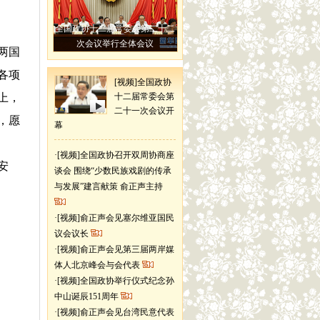
全国政协十二届常委会第二十二
次会议举行全体会议
两国
各项
[视频]全国政协
上，
十二届常委会第
二十一次会议开
，愿
幕
·
[视频]全国政协召开双周协商座
安
谈会 围绕“少数民族戏剧的传承
与发展”建言献策 俞正声主持
·
[视频]俞正声会见塞尔维亚国民
议会议长
·
[视频]俞正声会见第三届两岸媒
体人北京峰会与会代表
·
[视频]全国政协举行仪式纪念孙
中山诞辰151周年
·
[视频]俞正声会见台湾民意代表