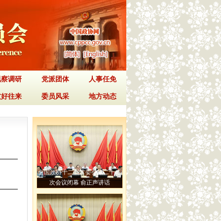
视察调研
党派团体
人事任免
友好往来
委员风采
地方动态
全国政协十二届常委会第二十二
次会议闭幕 俞正声讲话