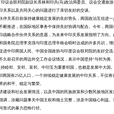
了印议会联邦院副议长库林和印共(马)政治局委员、议会交通旅游
印关系以及共同关心的问题进行了亲切友好的交谈。
伴关系目前保持健康稳定发展的良好势头，两国政治互信进一
不断推进，在国际地区事务中保持良好协调与配合。今年，两国
印战略合作伙伴关系的意愿，为未来中印关系发展指明了方向。
和国务院总理李克强与印度总理辛格会晤时达成的许多共识，增
促进中印两国人民、中国全国政协与印度议会联邦院的友好交流
不久前召开的周边外交工作会议情况，表示中国坚持“与邻为善
坚持睦邻、安邻、富邻。中印互为重要邻国，也都是发展中大国
中印两国有25亿人口，一个持续稳定健康发展的中印关系，不仅将
界的和平、稳定与繁荣。
建设和社会发展情况，以及中国的民族政策和少数民族地区发
强调，涉藏问题事关中国主权和领土完整，涉及中国核心利益。
何形式的暴力恐怖行径。