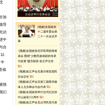
文
全国政协十二届常委会第二十二
次会议举行全体会议
步加
领导
[视频]全国政协
此访
十二届常委会第
二十一次会议开
进中
幕
与合
·
[视频]全国政协召开双周协商座
、以
谈会 围绕“少数民族戏剧的传承
与发展”建言献策 俞正声主持
。中
造福
·
[视频]俞正声会见塞尔维亚国民
议会议长
·
[视频]俞正声会见第三届两岸媒
展情
体人北京峰会与会代表
我们
·
[视频]全国政协举行仪式纪念孙
中山诞辰151周年
·
[视频]俞正声会见台湾民意代表