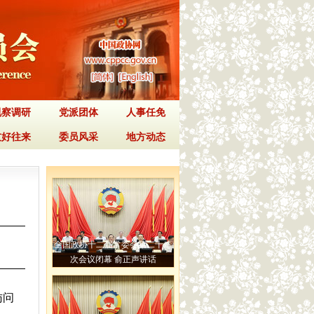
视察调研
党派团体
人事任免
友好往来
委员风采
地方动态
全国政协十二届常委会第二十二
次会议闭幕 俞正声讲话
访问