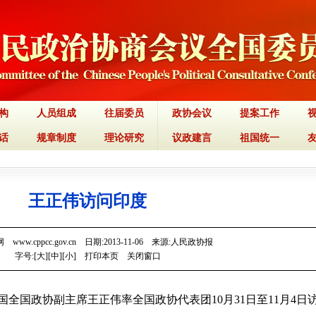
构
人员组成
往届委员
政协会议
提案工作
话
规章制度
理论研究
议政建言
祖国统一
王正伟访问印度
www.cppcc.gov.cn 日期:2013-11-06 来源:人民政协报
字号:[
大
][
中
][
小
]
打印本页
关闭窗口
全国政协副主席王正伟率全国政协代表团10月31日至11月4日