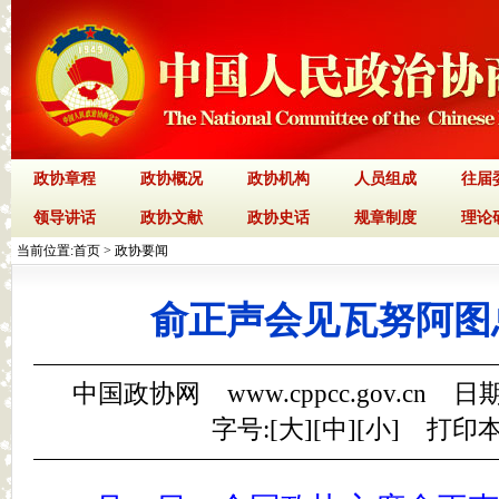
政协章程
政协概况
政协机构
人员组成
往届
领导讲话
政协文献
政协史话
规章制度
理论
当前位置:
首页
>
政协要闻
俞正声会见瓦努阿图
中国政协网 www.cppcc.gov.cn 日期
字号:[
大
][
中
][
小
]
打印