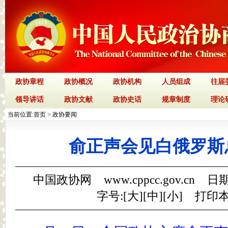
政协章程
政协概况
政协机构
人员组成
往届
领导讲话
政协文献
政协史话
规章制度
理论
当前位置:
首页
>
政协要闻
俞正声会见白俄罗斯
中国政协网 www.cppcc.gov.cn 日期
字号:[
大
][
中
][
小
]
打印