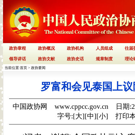
政协章程
政协概况
政协机构
人员组成
往届
领导讲话
政协文献
政协史话
规章制度
理论
当前位置:
首页
>
政协要闻
罗富和会见泰国上议
中国政协网 www.cppcc.gov.cn 日期:
字号:[
大
][
中
][
小
]
打印