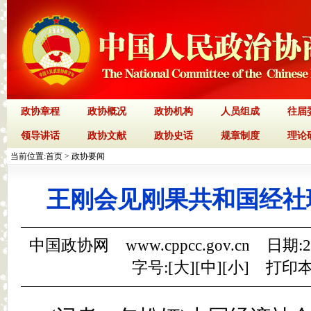
政协章程
政协概况
政协机构
人员组成
往届
领导讲话
政协文献
政协史话
规章制度
理论
当前位置:
首页
>
政协要闻
王刚会见刚果共和国经社
中国政协网 www.cppcc.gov.cn 日期:
字号:[
大
][
中
][
小
]
打印