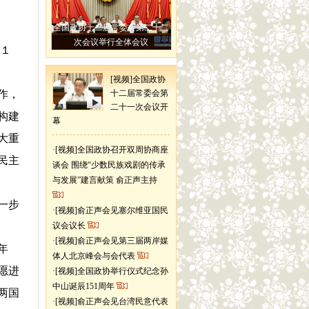
全国政协十二届常委会第二十二
次会议举行全体会议
１
[视频]全国政协
作，
十二届常委会第
二十一次会议开
构建
幕
大重
·
[视频]全国政协召开双周协商座
民主
谈会 围绕“少数民族戏剧的传承
与发展”建言献策 俞正声主持
一步
·
[视频]俞正声会见塞尔维亚国民
议会议长
·
[视频]俞正声会见第三届两岸媒
年
体人北京峰会与会代表
愿进
·
[视频]全国政协举行仪式纪念孙
中山诞辰151周年
两国
·
[视频]俞正声会见台湾民意代表