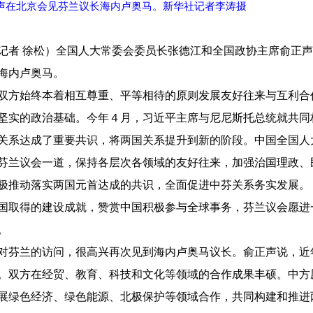
正声在北京会见芬兰议长海内卢奥马。新华社记者李涛摄
记者 徐松）全国人大常委会委员长张德江和全国政协主席俞正声
海内卢奥马。
双方始终本着相互尊重、平等相待的原则发展友好往来与互利合
坚实的政治基础。今年４月，习近平主席与尼尼斯托总统就共同
关系达成了重要共识，将两国关系提升到新的阶段。中国全国人
芬兰议会一道，保持各层次各领域的友好往来，加强治国理政、
极推动落实两国元首达成的共识，全面促进中芬关系务实发展。
国取得的建设成就，赞赏中国积极参与全球事务，芬兰议会愿进
。
对芬兰的访问，很高兴再次见到海内卢奥马议长。俞正声说，近
。双方在经贸、教育、科技和文化等领域的合作成果丰硕。中方
展绿色经济、绿色能源、北极保护等领域合作，共同构建和推进