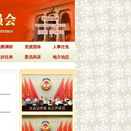
视察调研
党派团体
人事任免
友好往来
委员风采
地方动态
全国政协十二届常委会第二十二
次会议闭幕 俞正声讲话