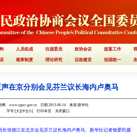
构
人员组成
往届委员
政协会议
提案工作
话
规章制度
理论研究
议政建言
祖国统一
正声在京分别会见芬兰议长海内卢奥马
 www.cppcc.gov.cn 日期:2013-06-14 来源:新华社
字号:[
大
][
中
][
小
]
打印本页
关闭窗口
委员长张德江在北京会见芬兰议长海内卢奥马。新华社记者饶爱民摄