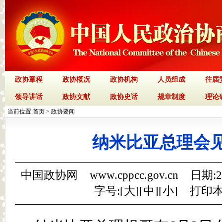
政协章程
政协概况
政协机构
人员组成
往届
领导讲话
政协文献
政协史话
规章制度
理论
当前位置:
首页
>
政协要闻
纳米比亚总理会
中国政协网 www.cppcc.gov.cn 日期:
字号:[
大
][
中
][
小
]
打印