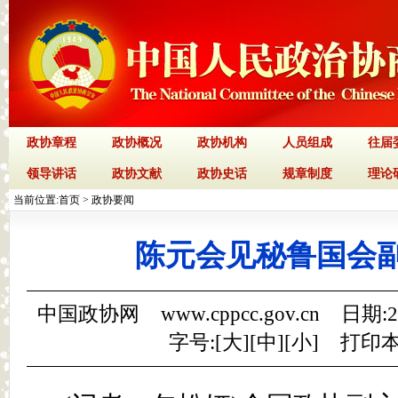
政协章程
政协概况
政协机构
人员组成
往届
领导讲话
政协文献
政协史话
规章制度
理论
当前位置:
首页
>
政协要闻
陈元会见秘鲁国会
中国政协网 www.cppcc.gov.cn 日期:
字号:[
大
][
中
][
小
]
打印