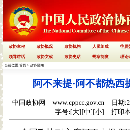
政协章程
政协概况
政协机构
人员组成
往届
领导讲话
政协文献
政协史话
规章制度
理论
当前位置:
首页
>
政协要闻
阿不来提·阿不都热西
中国政协网 www.cppcc.gov.cn 日期:
字号:[
大
][
中
][
小
]
打印